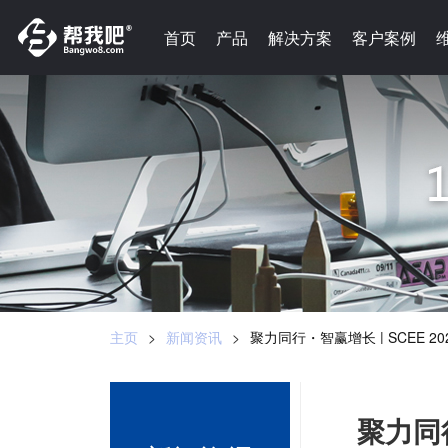
-->
首页
首页
产品
产品
解决方案
解决方案
客户案例
客户案例
主页
>
新闻资讯
>
聚力同行・智赢增长 | SCEE
聚力同行